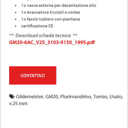
1x vasca esterna per decantazione olio
1x evacuatore trucioli a coclea
1x fascio tubiero con piantana
certificazione CE
** Download scheda tecnica **
GM20-6AC_V25_3103-0150_1995.pdf
CONTATTACI
Gildemeister
,
GM20
,
Plurimandrino
,
Tornio
,
Usato
,
v.25 mm