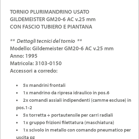
TORNIO PLURIMANDRINO USATO
GILDEMEISTER GM20-6 AC v.25 mm
CON FASCIO TUBIERO E PIANTANA
** Dettagli tecnici del tornio **
Modello: Gildemeister GM20-6 AC v.25 mm
Anno: 1995
Matricola: 3103-0150
Accessori a corredo:
5x mandrini frontali
1x mandrino da ripresa idraulico in pos.6
2x comandi assiali indipendenti (camme escluse) in
pos.1-2
5x torretta + portautensile per carri radiali
1x gruppo frizioni filettatura (maschiatura)
1x scivolo in metallo con comando pneumatico per
uscita pz