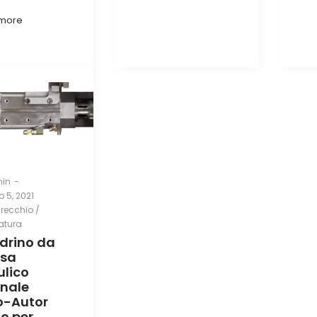
more
in
 5, 2021
ed
recchio /
zatura
drino da
esa
ulico
inale
o-Autor
o per