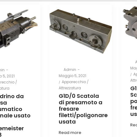
By
Pos
Mag
By
Admin
in
on
P
A
Posted
Maggio 5, 2021
 5, 2021
in
Att
on
Posted
ed
Apparecchio /
recchio /
G
in
Attrezzatura
zatura
Sc
G1D/0 Scatola
drino da
po
di presamoto a
esa
fr
fresare
umatico
u
filetti/poligonare
inale usato
usata
Re
emeister
Read more
8