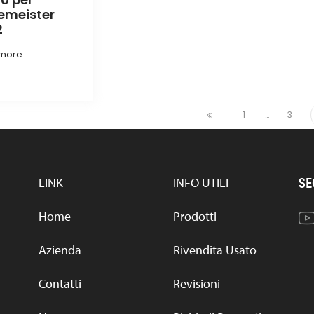
emeister
2
more
1
…
3
LINK
INFO UTILI
SE
Home
Prodotti
Azienda
Rivendita Usato
Contatti
Revisioni