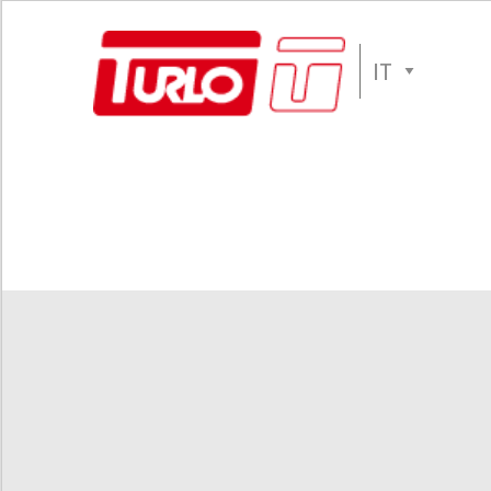
Turlo
S.r.l.