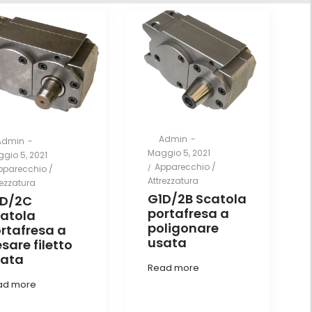
By
Admin
Admin
Posted
Maggio 5, 2021
ted
gio 5, 2021
on
Posted
Apparecchio /
osted
pparecchio /
in
Attrezzatura
rezzatura
G1D/2B Scatola
1D/2C
portafresa a
atola
poligonare
rtafresa a
usata
esare filetto
sata
Read more
ad more