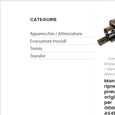
CATEGORIE
Apparecchio / Attrezzatura
Evacuatore trucioli
Tornio
Transfer
By
Adm
Posted
Maggio
on
Post
Appa
in
Attrez
Man
ripr
pne
orig
per
Gild
AS4