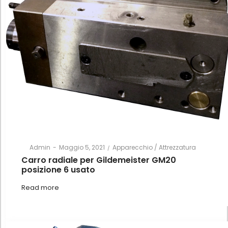
Posted
Posted
By
Admin
Maggio 5, 2021
Apparecchio / Attrezzatura
on
in
Carro radiale per Gildemeister GM20
posizione 6 usato
Read more