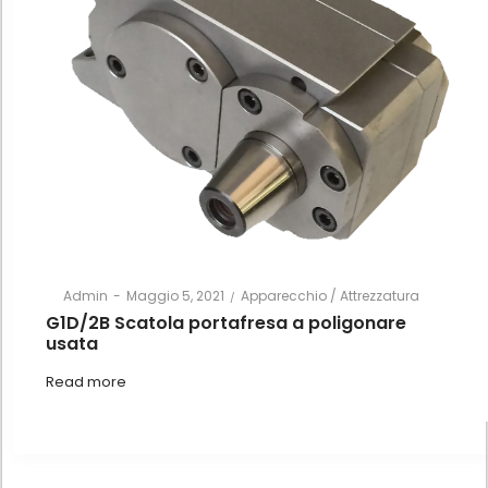
Posted
Posted
By
Admin
Maggio 5, 2021
Apparecchio / Attrezzatura
on
in
G1D/2B Scatola portafresa a poligonare
usata
Read more