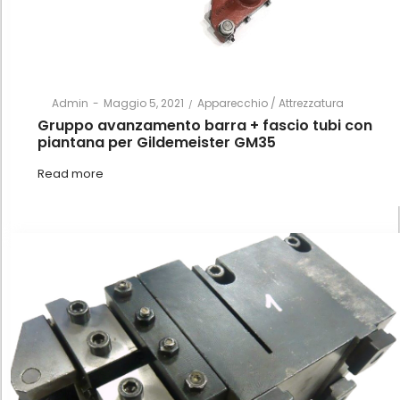
Posted
Posted
By
Admin
Maggio 5, 2021
Apparecchio / Attrezzatura
on
in
Gruppo avanzamento barra + fascio tubi con
piantana per Gildemeister GM35
Read more