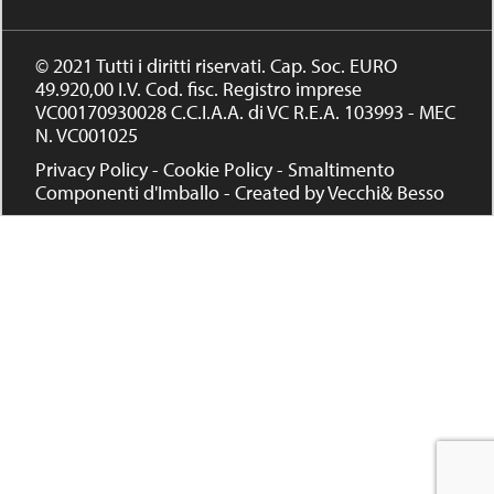
© 2021 Tutti i diritti riservati. Cap. Soc. EURO
49.920,00 I.V. Cod. fisc. Registro imprese
VC00170930028 C.C.I.A.A. di VC R.E.A. 103993 - MEC
N. VC001025
Privacy Policy
-
Cookie Policy
-
Smaltimento
Componenti d'Imballo
-
Created by Vecchi& Besso