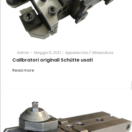
Posted
Posted
By
Admin
Maggio 5, 2021
Apparecchio / Attrezzatura
on
in
Calibratori originali Schütte usati
Read more