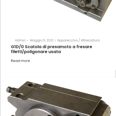
Posted
Posted
By
Admin
Maggio 5, 2021
Apparecchio / Attrezzatura
on
in
G1D/0 Scatola di presamoto a fresare
filetti/poligonare usata
Read more