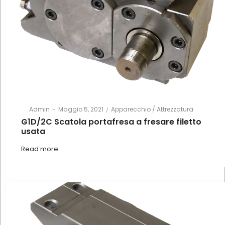
Posted
Posted
By
Admin
Maggio 5, 2021
Apparecchio / Attrezzatura
on
in
G1D/2C Scatola portafresa a fresare filetto
usata
Read more