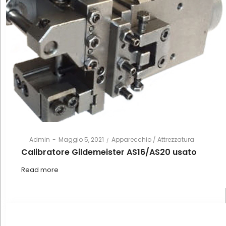
Posted
Posted
By
Admin
Maggio 5, 2021
Apparecchio / Attrezzatura
on
in
Calibratore Gildemeister AS16/AS20 usato
Read more