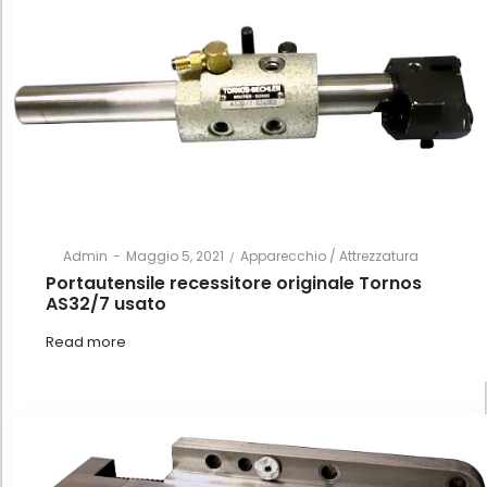
Posted
Posted
By
Admin
Maggio 5, 2021
Apparecchio / Attrezzatura
on
in
Portautensile recessitore originale Tornos
AS32/7 usato
Read more