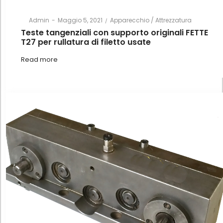
Posted
Posted
By
Admin
Maggio 5, 2021
Apparecchio / Attrezzatura
on
in
Teste tangenziali con supporto originali FETTE
T27 per rullatura di filetto usate
Read more